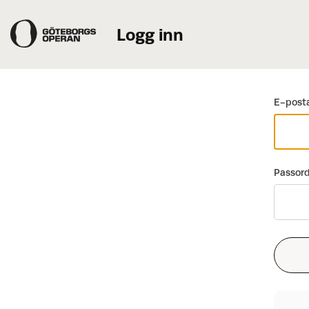
Logg inn
Gå tilbake
E-posta
Passor