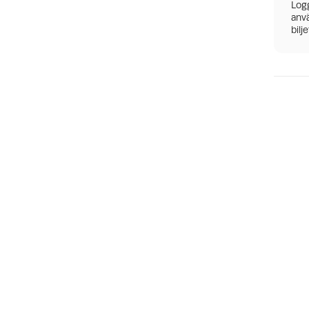
Logg
anvä
bilj