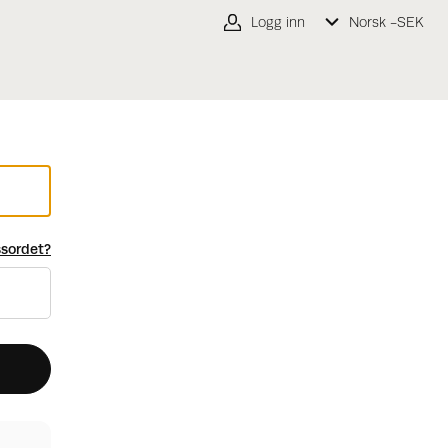
Logg inn
Norsk -
SEK
sordet?