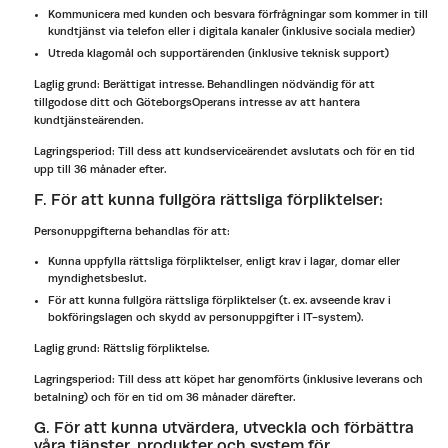
Kommunicera med kunden och besvara förfrågningar som kommer in till
kundtjänst via telefon eller i digitala kanaler (inklusive sociala medier)
Utreda klagomål och supportärenden (inklusive teknisk support)
Laglig grund: Berättigat intresse. Behandlingen nödvändig för att
tillgodose ditt och GöteborgsOperans intresse av att hantera
kundtjänsteärenden.
Lagringsperiod: Till dess att kundserviceärendet avslutats och för en tid
upp till 36 månader efter.
F. För att kunna fullgöra rättsliga förpliktelser:
Personuppgifterna behandlas för att:
Kunna uppfylla rättsliga förpliktelser, enligt krav i lagar, domar eller
myndighetsbeslut.
För att kunna fullgöra rättsliga förpliktelser (t. ex. avseende krav i
bokföringslagen och skydd av personuppgifter i IT-system).
Laglig grund: Rättslig förpliktelse.
Lagringsperiod: Till dess att köpet har genomförts (inklusive leverans och
betalning) och för en tid om 36 månader därefter.
G. För att kunna utvärdera, utveckla och förbättra
våra tjänster, produkter och system för