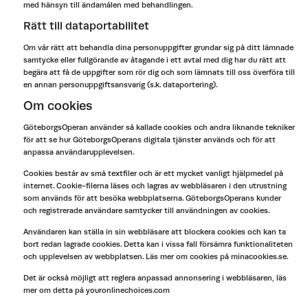
med hänsyn till ändamålen med behandlingen.
Rätt till dataportabilitet
Om vår rätt att behandla dina personuppgifter grundar sig på ditt lämnade
samtycke eller fullgörande av åtagande i ett avtal med dig har du rätt att
begära att få de uppgifter som rör dig och som lämnats till oss överföra till
en annan personuppgiftsansvarig (s.k. dataportering).
Om cookies
GöteborgsOperan använder så kallade cookies och andra liknande tekniker
för att se hur GöteborgsOperans digitala tjänster används och för att
anpassa användarupplevelsen.
Cookies består av små textfiler och är ett mycket vanligt hjälpmedel på
internet. Cookie-filerna läses och lagras av webbläsaren i den utrustning
som används för att besöka webbplatserna. GöteborgsOperans kunder
och registrerade användare samtycker till användningen av cookies.
Användaren kan ställa in sin webbläsare att blockera cookies och kan ta
bort redan lagrade cookies. Detta kan i vissa fall försämra funktionaliteten
och upplevelsen av webbplatsen. Läs mer om cookies på minacookies.se.
Det är också möjligt att reglera anpassad annonsering i webbläsaren, läs
mer om detta på youronlinechoices.com