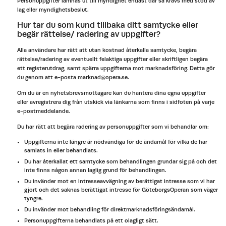
Personuppgifter lämnas ut till myndighet endast där så krävs med stöd av
lag eller myndighetsbeslut.
Hur tar du som kund tillbaka ditt samtycke eller
begär rättelse/ radering av uppgifter?
Alla användare har rätt att utan kostnad återkalla samtycke, begära
rättelse/radering av eventuellt felaktiga uppgifter eller skriftligen begära
ett registerutdrag, samt spärra uppgifterna mot marknadsföring. Detta gör
du genom att e-posta marknad@opera.se.
Om du är en nyhetsbrevsmottagare kan du hantera dina egna uppgifter
eller avregistrera dig från utskick via länkarna som finns i sidfoten på varje
e-postmeddelande.
Du har rätt att begära radering av personuppgifter som vi behandlar om:
Uppgifterna inte längre är nödvändiga för de ändamål för vilka de har
samlats in eller behandlats.
Du har återkallat ett samtycke som behandlingen grundar sig på och det
inte finns någon annan laglig grund för behandlingen.
Du invänder mot en intresseavvägning av berättigat intresse som vi har
gjort och det saknas berättigat intresse för GöteborgsOperan som väger
tyngre.
Du invänder mot behandling för direktmarknadsföringsändamål.
Personuppgifterna behandlats på ett olagligt sätt.