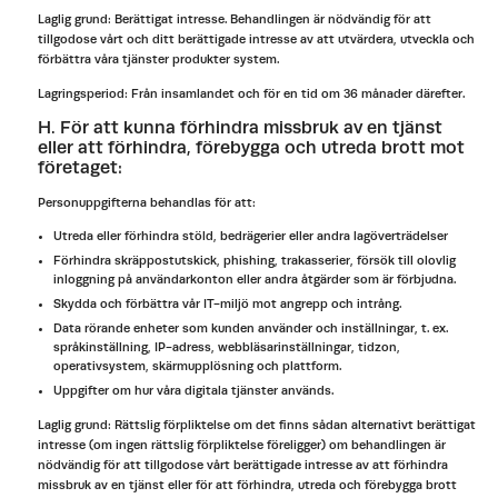
Laglig grund: Berättigat intresse. Behandlingen är nödvändig för att
tillgodose vårt och ditt berättigade intresse av att utvärdera, utveckla och
förbättra våra tjänster produkter system.
Lagringsperiod: Från insamlandet och för en tid om 36 månader därefter.
H. För att kunna förhindra missbruk av en tjänst
eller att förhindra, förebygga och utreda brott mot
företaget:
Personuppgifterna behandlas för att:
Utreda eller förhindra stöld, bedrägerier eller andra lagöverträdelser
Förhindra skräppostutskick, phishing, trakasserier, försök till olovlig
inloggning på användarkonton eller andra åtgärder som är förbjudna.
Skydda och förbättra vår IT-miljö mot angrepp och intrång.
Data rörande enheter som kunden använder och inställningar, t. ex.
språkinställning, IP-adress, webbläsarinställningar, tidzon,
operativsystem, skärmupplösning och plattform.
Uppgifter om hur våra digitala tjänster används.
Laglig grund: Rättslig förpliktelse om det finns sådan alternativt berättigat
intresse (om ingen rättslig förpliktelse föreligger) om behandlingen är
nödvändig för att tillgodose vårt berättigade intresse av att förhindra
missbruk av en tjänst eller för att förhindra, utreda och förebygga brott