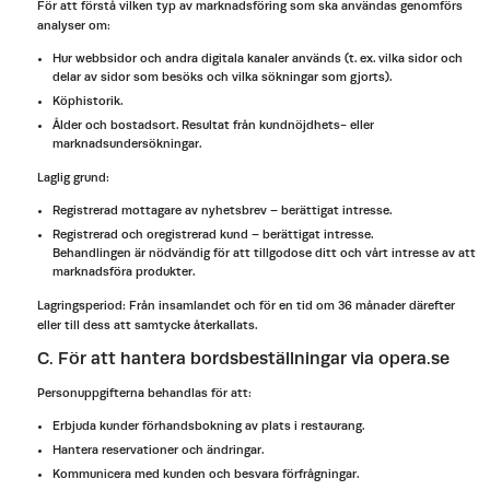
För att förstå vilken typ av marknadsföring som ska användas genomförs
analyser om:
Hur webbsidor och andra digitala kanaler används (t. ex. vilka sidor och
delar av sidor som besöks och vilka sökningar som gjorts).
Köphistorik.
Ålder och bostadsort. Resultat från kundnöjdhets- eller
marknadsundersökningar.
Laglig grund:
Registrerad mottagare av nyhetsbrev – berättigat intresse.
Registrerad och oregistrerad kund – berättigat intresse.
Behandlingen är nödvändig för att tillgodose ditt och vårt intresse av att
marknadsföra produkter.
Lagringsperiod: Från insamlandet och för en tid om 36 månader därefter
eller till dess att samtycke återkallats.
C. För att hantera bordsbeställningar via opera.se
Personuppgifterna behandlas för att:
Erbjuda kunder förhandsbokning av plats i restaurang.
Hantera reservationer och ändringar.
Kommunicera med kunden och besvara förfrågningar.