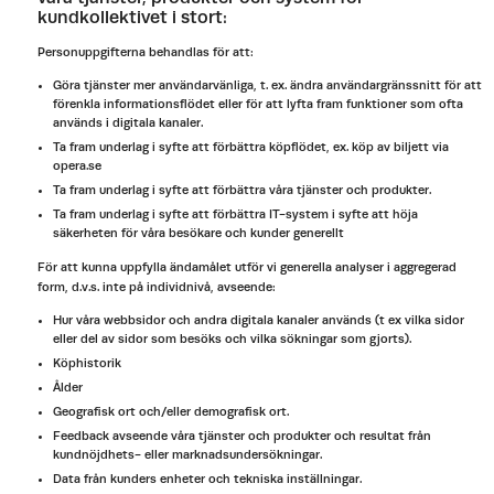
kundkollektivet i stort:
Personuppgifterna behandlas för att:
Göra tjänster mer användarvänliga, t. ex. ändra användargränssnitt för att
förenkla informationsflödet eller för att lyfta fram funktioner som ofta
används i digitala kanaler.
Ta fram underlag i syfte att förbättra köpflödet, ex. köp av biljett via
opera.se
Ta fram underlag i syfte att förbättra våra tjänster och produkter.
Ta fram underlag i syfte att förbättra IT-system i syfte att höja
säkerheten för våra besökare och kunder generellt
För att kunna uppfylla ändamålet utför vi generella analyser i aggregerad
form, d.v.s. inte på individnivå, avseende:
Hur våra webbsidor och andra digitala kanaler används (t ex vilka sidor
eller del av sidor som besöks och vilka sökningar som gjorts).
Köphistorik
Ålder
Geografisk ort och/eller demografisk ort.
Feedback avseende våra tjänster och produkter och resultat från
kundnöjdhets- eller marknadsundersökningar.
Data från kunders enheter och tekniska inställningar.