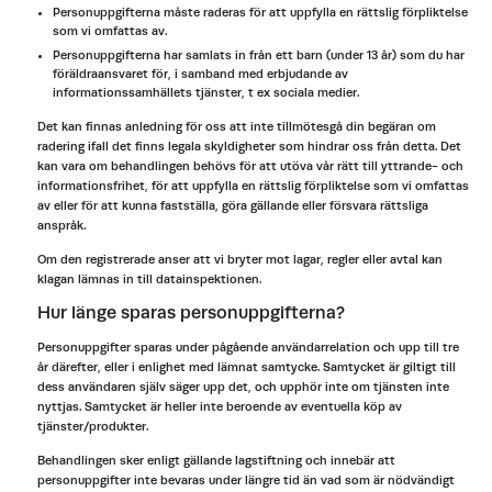
Personuppgifterna måste raderas för att uppfylla en rättslig förpliktelse
som vi omfattas av.
Personuppgifterna har samlats in från ett barn (under 13 år) som du har
föräldraansvaret för, i samband med erbjudande av
informationssamhällets tjänster, t ex sociala medier.
Det kan finnas anledning för oss att inte tillmötesgå din begäran om
radering ifall det finns legala skyldigheter som hindrar oss från detta. Det
kan vara om behandlingen behövs för att utöva vår rätt till yttrande- och
informationsfrihet, för att uppfylla en rättslig förpliktelse som vi omfattas
av eller för att kunna fastställa, göra gällande eller försvara rättsliga
anspråk.
Om den registrerade anser att vi bryter mot lagar, regler eller avtal kan
klagan lämnas in till datainspektionen.
Hur länge sparas personuppgifterna?
Personuppgifter sparas under pågående användarrelation och upp till tre
år därefter, eller i enlighet med lämnat samtycke. Samtycket är giltigt till
dess användaren själv säger upp det, och upphör inte om tjänsten inte
nyttjas. Samtycket är heller inte beroende av eventuella köp av
tjänster/produkter.
Behandlingen sker enligt gällande lagstiftning och innebär att
personuppgifter inte bevaras under längre tid än vad som är nödvändigt