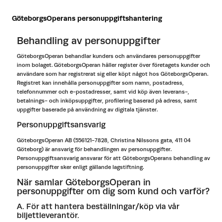
GöteborgsOperans personuppgiftshantering
Behandling av personuppgifter
GöteborgsOperan behandlar kunders och användares personuppgifter
inom bolaget. GöteborgsOperan håller register över företagets kunder och
användare som har registrerat sig eller köpt något hos GöteborgsOperan.
Registret kan innehålla personuppgifter som namn, postadress,
telefonnummer och e-postadresser, samt vid köp även leverans-,
betalnings- och inköpsuppgifter, profilering baserad på adress, samt
uppgifter baserade på användning av digitala tjänster.
Personuppgiftsansvarig
GöteborgsOperan AB (556121-7828, Christina Nilssons gata, 411 04
Göteborg) är ansvarig för behandlingen av personuppgifter.
Personuppgiftsansvarig ansvarar för att GöteborgsOperans behandling av
personuppgifter sker enligt gällande lagstiftning.
När samlar GöteborgsOperan in
personuppgifter om dig som kund och varför?
A. För att hantera beställningar/köp via vår
biljettleverantör.