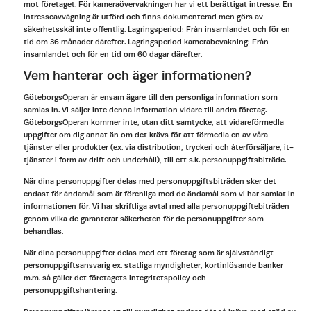
mot företaget. För kameraövervakningen har vi ett berättigat intresse. En
intresseavvägning är utförd och finns dokumenterad men görs av
säkerhetsskäl inte offentlig. Lagringsperiod: Från insamlandet och för en
tid om 36 månader därefter. Lagringsperiod kamerabevakning: Från
insamlandet och för en tid om 60 dagar därefter.
Vem hanterar och äger informationen?
GöteborgsOperan är ensam ägare till den personliga information som
samlas in. Vi säljer inte denna information vidare till andra företag.
GöteborgsOperan kommer inte, utan ditt samtycke, att vidareförmedla
uppgifter om dig annat än om det krävs för att förmedla en av våra
tjänster eller produkter (ex. via distribution, tryckeri och återförsäljare, it-
tjänster i form av drift och underhåll), till ett s.k. personuppgiftsbiträde.
När dina personuppgifter delas med personuppgiftsbiträden sker det
endast för ändamål som är förenliga med de ändamål som vi har samlat in
informationen för. Vi har skriftliga avtal med alla personuppgiftebiträden
genom vilka de garanterar säkerheten för de personuppgifter som
behandlas.
När dina personuppgifter delas med ett företag som är självständigt
personuppgiftsansvarig ex. statliga myndigheter, kortinlösande banker
m.m. så gäller det företagets integritetspolicy och
personuppgiftshantering.